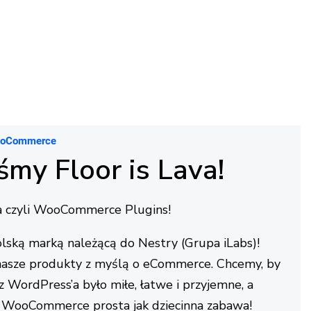
ooCommerce
śmy Floor is Lava!
va czyli WooCommerce Plugins!
lską marką należącą do Nestry (Grupa iLabs)!
asze produkty z myślą o eCommerce. Chcemy, by
z WordPress’a było miłe, łatwe i przyjemne, a
 WooCommerce prosta jak dziecinna zabawa!