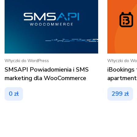
Wtyczki do WordPress
Wtyczki do Wo
SMSAPI Powiadomienia i SMS
iBookings
marketing dla WooCommerce
apartments
0
zł
299
zł