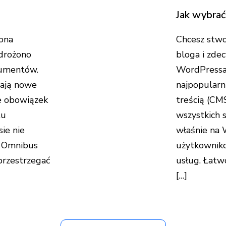
Jak wybra
ona
Chcesz stwo
drożono
bloga i zdec
sumentów.
WordPressa
zają nowe
najpopularn
we obowiązek
treścią (CM
tu
wszystkich 
ie nie
właśnie na 
a Omnibus
użytkowniko
przestrzegać
usług. Łatw
[…]