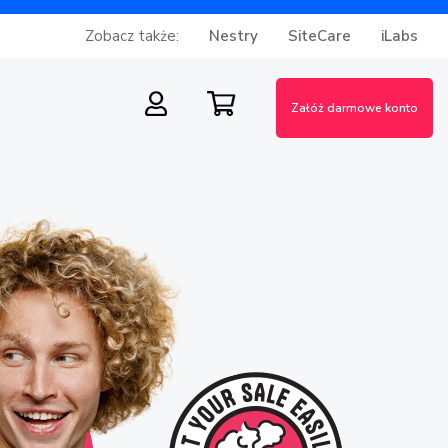
Zobacz także:
Nestry
SiteCare
iLabs
Załóż darmowe konto