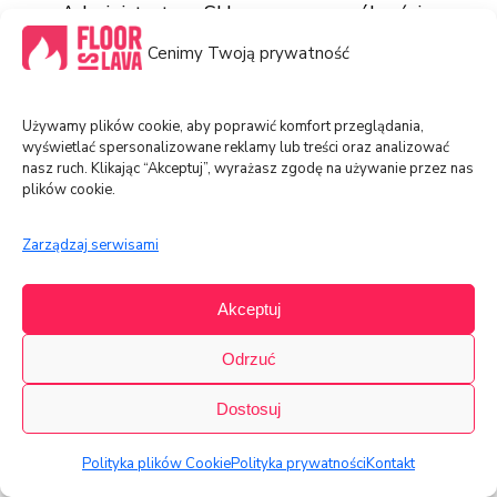
Administratora Sklepu, w szczególności za
pośrednictwem poczty elektronicznej na
Cenimy Twoją prywatność
adres podany w Regulaminie.
Używamy plików cookie, aby poprawić komfort przeglądania,
Prawa autorskie
wyświetlać spersonalizowane reklamy lub treści oraz analizować
nasz ruch. Klikając “Akceptuj”, wyrażasz zgodę na używanie przez nas
plików cookie.
Wszystkie treści, tj. zdjęcia ich opisy oraz inne
materiały wizualne lub tekstowe, a także
Zarządzaj serwisami
elementy oprogramowania, dostępne na
stronie internetowej Sklepu są objęte
Akceptuj
ochroną prawa autorskiego, a prawa te
przysługują Administratorowi sklepu lub
Odrzuć
posiada do nich stosowne licencje.
Dostosuj
Zabronione jest powielanie i
rozpowszechnianie w jakiejkolwiek formie
Polityka plików Cookie
Polityka prywatności
Kontakt
materiałów określonych w ust. 1 powyżej bez