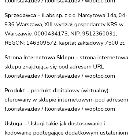
floorislava.dev / floorislava.dev / woploo.com
Sprzedawca –
iLabs sp. z o.o. Narcyzowa 14a, 04-
936 Warszawa, XIII wydział gospodarczy KRS w
Warszawie: 0000434173, NIP: 9512360031,
REGON: 146309572, kapitał zakładowy 7500 zł.
Strona Internetowa Sklepu –
strona internetowa
sklepu znajdująca się pod adresem URL
floorislava.dev / floorislava.dev / woploo.com
Produkt
– produkt digitalowy (wirtualny)
oferowany w sklepie internetowym pod adresem
floorislava.dev / floorislava.dev / woploo.com
Usługa
– Usługi takie jak dostosowanie i
kodowanie podlegające dodatkowym ustaleniom